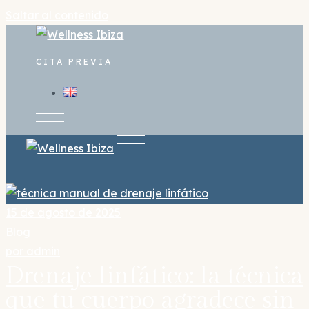
Saltar al contenido
CITA PREVIA
15 de agosto de 2025
Blog
por
admin
Drenaje linfático: la técnica
que tu cuerpo agradece sin